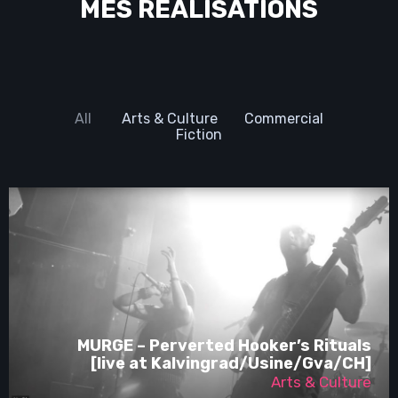
MES RÉALISATIONS
All
Arts & Culture
Commercial
Fiction
MURGE – Perverted Hooker’s Rituals
[live at Kalvingrad/Usine/Gva/CH]
Arts & Culture